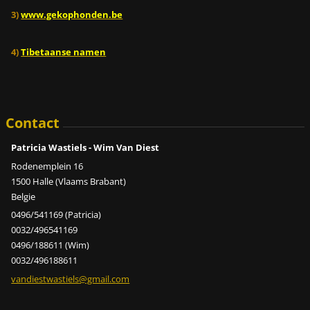
3)
www.gekophonden.be
4)
Tibetaanse namen
Contact
Patricia Wastiels - Wim Van Diest
Rodenemplein 16
1500 Halle (Vlaams Brabant)
Belgie
0496/541169 (Patricia)
0032/496541169
0496/188611 (Wim)
0032/496188611
vandiest
wastiels
@gmail.c
om