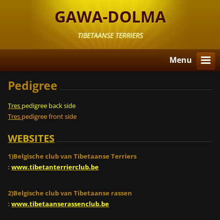
GAWA-DOLMA
TIBETAANSE TERRIERS
Menu
Pedigree
Tres
pedigree back side
Tres
pedigree front side
WEBSITES
1)Belgische club van Tibetaanse Terriers
:
www.tibetanterrierclub.be
2)Belgische club van Tibetaanse rassen
:
www.tibetaanserassenclub.be