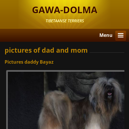
GAWA-DOLMA
TIBETAANSE TERRIERS
Menu
pictures of dad and mom
Pictures daddy Bayaz