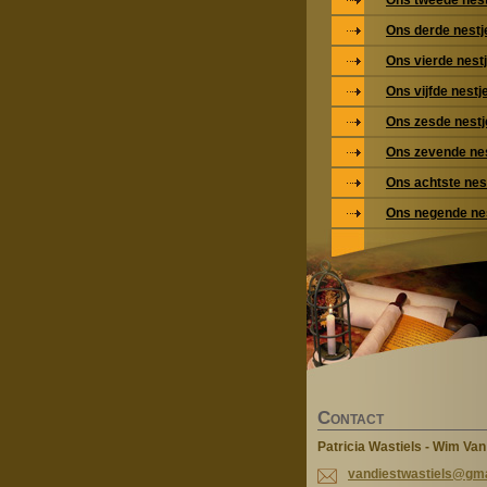
Ons tweede nest
Ons derde nestj
Ons vierde nest
Ons vijfde nestj
Ons zesde nestj
Ons zevende ne
Ons achtste nes
Ons negende ne
C
ONTACT
Patricia Wastiels - Wim Van
vandiest
wastiels
@gma