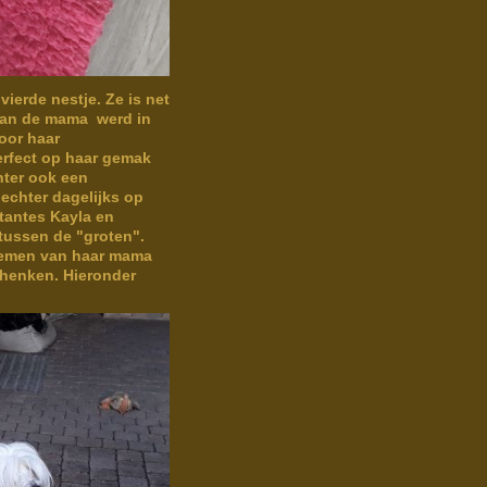
ierde nestje. Ze is net
 van de mama werd in
oor haar
perfect op haar gemak
hter ook een
 echter dagelijks op
tantes Kayla en
 tussen de "groten".
ernemen van haar mama
chenken. Hieronder