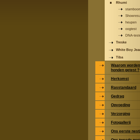
Rhumi
stamboo
Showresu
heupen
oogtest
DNA-test
Treske
White Boy Jea
Tiba
Waarom worden
honden getest ?
Herkomst
Rasstandaard
Gedrag
Opvoeding
Verzorging
Fotogallerij
Ons eerste nest