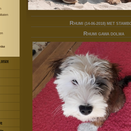
m
ltaten
R
HUMI (14-06-2018) MET STAM
R
en
HUMI GAWA DOLMA
nke
 onze
je