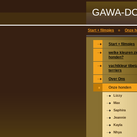
GAWA-D
Start + filmpjes
Onze 
Start + filmpjes
welke kleuren z
honden?
vachtkleur tibe
terriers
Over Ons
Onze honden
Lizzy
Max
Saphira
Jeannie
Kayla
Nhya