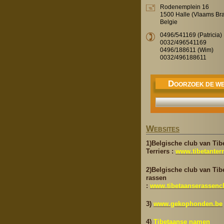
Rodenemplein 16
1500 Halle (Vlaams Br
Belgie
0496/541169 (Patricia)
0032/496541169
0496/188611 (Wim)
0032/496188611
D
OORZOEK DE WE
W
EBSITES
1)Belgische club van Tib
Terriers :
www.tibetanterr
2)Belgische club van Tib
rassen
:
www.tibetaanserassenc
3)
www.gekophonden.be
4)
Tibetaanse namen