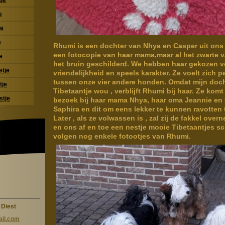
je
e
je
e
Rhumi is een dochter van Nhya en Casper uit ons v
een fotocopie van haar mama,maar al het zwarte
e
het bruin geschilderd. We hebben haar gekozen v
stje
vriendelijkheid en speels karakter. Ze voelt zich 
tussen onze vier andere honden. Omdat mijn doc
tje
Tibetaantje wou , verblijft Rhumi bij haar. Ze komt
stje
bezoek bij haar mama Nhya, haar oma Jeannie en 
Saphira en dit om eens lekker te kunnen ravotten
Later , als ze volwassen is , zal zij de fakkel ov
en ons af en toe een nestje mooie Tibetaantjes s
volgen nog enkele fotootjes van Rhumi.
 Diest
il.c
om