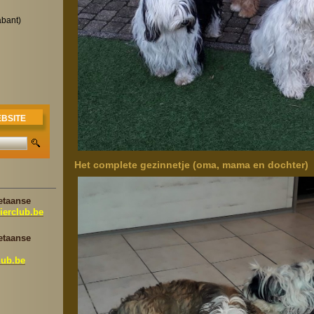
abant)
BSITE
Het complete gezinnetje (oma, mama en dochter)
etaanse
ierclub.be
etaanse
lub.be