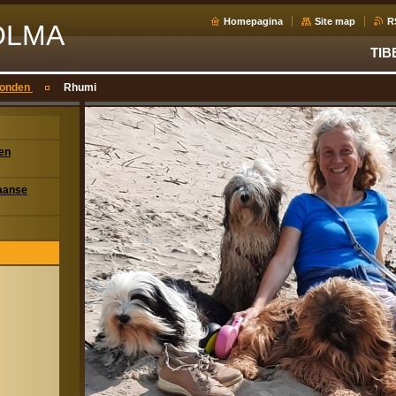
Homepagina
Site map
R
OLMA
TIB
honden
Rhumi
ien
taanse