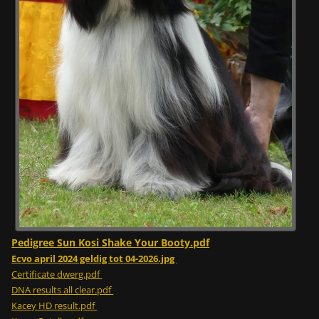
Pedigree Sun Kosi Shake Your Booty.pdf
Ecvo april 2024 geldig tot 04-2026.jpg
Certificate dwerg.pdf
DNA results all clear.pdf
Kacey HD result.pdf