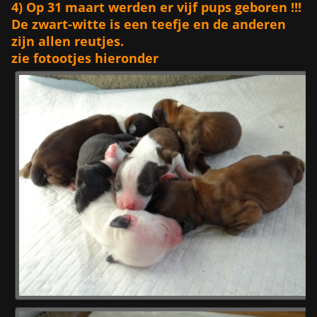
4) Op 31 maart werden er vijf pups geboren !!!
De zwart-witte is een teefje en de anderen
zijn allen reutjes.
zie fotootjes hieronder