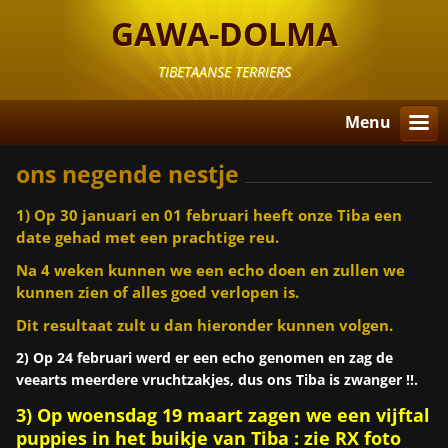
GAWA-DOLMA
TIBETAANSE TERRIERS
Menu
ons negende nestje
1) Op 30 januari en 01 februari heeft onze Tiba een
date gehad met een prachtige reu.
Na 4 weken kunnen we een echo doen en zullen we
kunnen zien of alles goed verlopen is.
Dit resultaat zult u dan hieronder kunnen volgen.
2) Op 24 februari werd er een echo genomen en zag de
veearts meerdere vruchtzakjes, dus ons Tiba is zwanger !!.
3) Op woensdag 19 maart zagen we een vijftal
puppies in het buikje van Tiba : zie RX foto