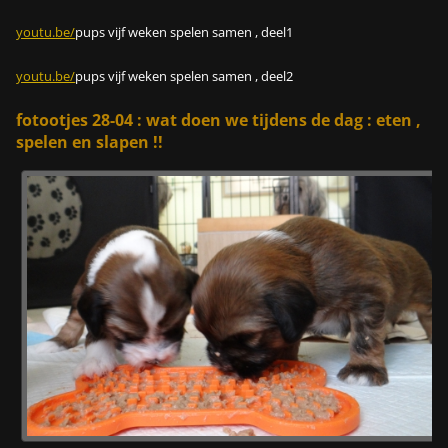
youtu.be/
pups vijf weken spelen samen , deel1
youtu.be/
pups vijf weken spelen samen , deel2
fotootjes 28-04 : wat doen we tijdens de dag : eten ,
spelen en slapen !!