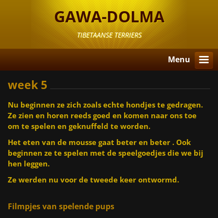
GAWA-DOLMA
TIBETAANSE TERRIERS
Menu
week 5
Nu beginnen ze zich zoals echte hondjes te gedragen.
Ze zien en horen reeds goed en komen naar ons toe
om te spelen en geknuffeld te worden.
Het eten van de mousse gaat beter en beter . Ook
beginnen ze te spelen met de speelgoedjes die we bij
hen leggen.
Ze werden nu voor de tweede keer ontwormd.
Filmpjes van spelende pups