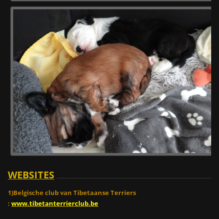
WEBSITES
1)Belgische club van Tibetaanse Terriers
:
www.tibetanterrierclub.be