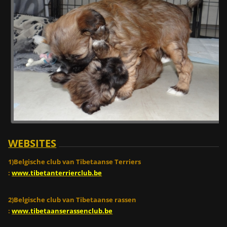
WEBSITES
1)Belgische club van Tibetaanse Terriers
:
www.tibetanterrierclub.be
2)Belgische club van Tibetaanse rassen
:
www.tibetaanserassenclub.be