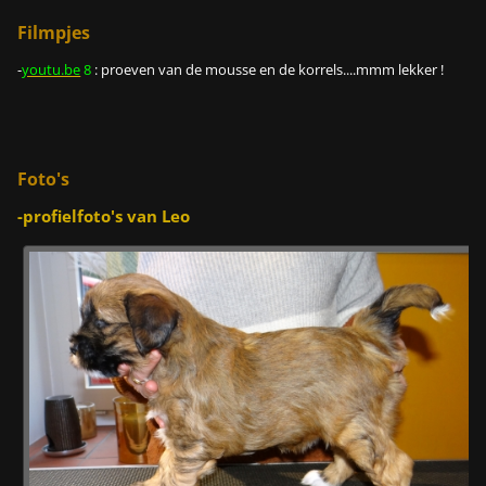
Filmpjes
-
youtu.be
8
:
proeven van de mousse en de korrels....mmm lekker !
Foto's
-profielfoto's van Leo