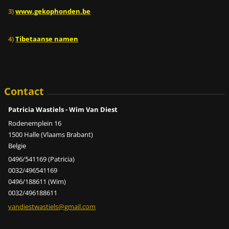
3)
www.gekophonden.be
4)
Tibetaanse namen
Contact
Patricia Wastiels - Wim Van Diest
Rodenemplein 16
1500 Halle (Vlaams Brabant)
Belgie
0496/541169 (Patricia)
0032/496541169
0496/188611 (Wim)
0032/496188611
vandiest
wastiels
@gmail.c
om