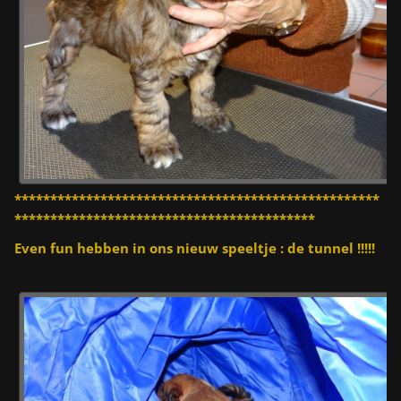
***************************************************
******************************************
Even fun hebben in ons nieuw speeltje : de tunnel !!!!!