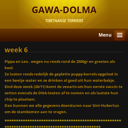
GAWA-DOLMA
TIBETAANSE TERRIERS
Menu
week 6
Pippa en Leo , wegen nu reeds rond de 2500gr en groeien als
kool.
Ze lusten reeds redelijk de geplette puppy-korrels opgelost in
een beetje water en ze drinken al goed uit hun waterbakje.
Eind deze week (26/11) komt de veearts om hun eerste vaccin te
zetten evenals de DNA-testen af te nemen en als laatste hun
chip te plaatsen.
Dan kunnen we alle gegevens doorsturen naar Sint-Hubertus
om de stambomen aan te vragen.
***************************************************
******************************************