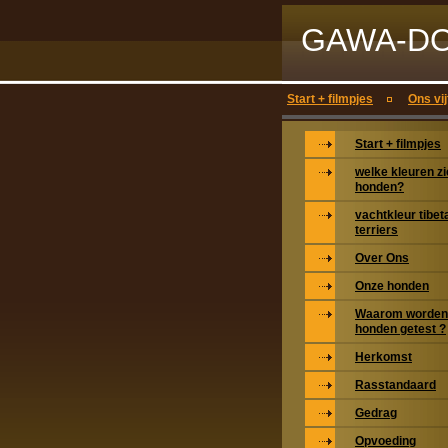
GAWA-D
Start + filmpjes
Ons vij
Start + filmpjes
welke kleuren z
honden?
vachtkleur tibe
terriers
Over Ons
Onze honden
Waarom worden
honden getest ?
Herkomst
Rasstandaard
Gedrag
Opvoeding