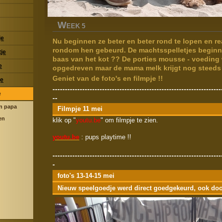
W
EEK 5
je
Nu beginnen ze beter en beter rond te lopen en re
rondom hen gebeurd. De machtsspelletjes beginne
je
baas van het kot ?? De porties mousse - voeding
e
opgedreven maar de mama melk krijgt nog steeds 
Geniet van de foto's en filmpje !!
je
--------------------------------------------------------------------
e
--
n papa
Filmpje 11 mei
en
klik op "
youtu.be
" om filmpje te zien.
youtu.be
: pups playtime !!
--------------------------------------------------------------------
-
foto's 13-14-15 mei
Nieuw speelgoedje werd direct goedgekeurd, ook do