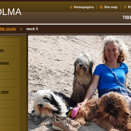
Homepagina
Site map
R
OLMA
TIB
fde nestje
week 5
ien
taanse
 onze