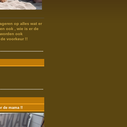
ageren op alles wat er
n ook , wie is er de
 worden ook
de voorkeur !!
-------------------------------
-------------------------------
or de mama !!