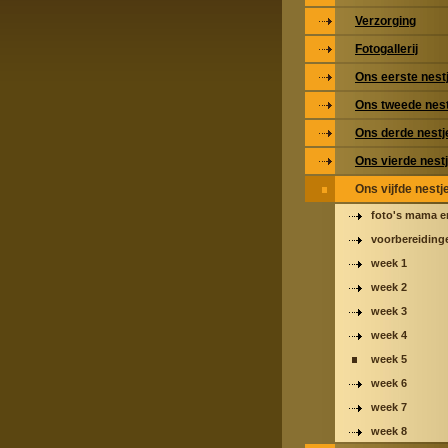
Verzorging
Fotogallerij
Ons eerste nest
Ons tweede nest
Ons derde nestj
Ons vierde nest
Ons vijfde nestj
foto's mama e
voorbereiding
week 1
week 2
week 3
week 4
week 5
week 6
week 7
week 8