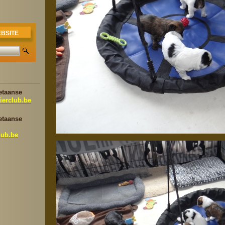
BSITE
etaanse
ierclub.be
etaanse
lub.be