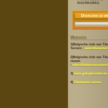
0032/496188611
D
OORZOEK DE WE
W
EBSITES
1)Belgische club van Tib
Terriers :
www.tibetanterr
2)Belgische club van Tib
rassen
:
www.tibetaanserassenc
3)
www.gekophonden.be
4)
Tibetaanse namen