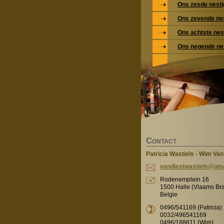
Ons zesde nestj
Ons zevende ne
Ons achtste nes
Ons negende ne
C
ONTACT
Patricia Wastiels - Wim Van
vandiest
wastiels
@gma
Rodenemplein 16
1500 Halle (Vlaams Br
Belgie
0496/541169 (Patricia)
0032/496541169
0496/188611 (Wim)