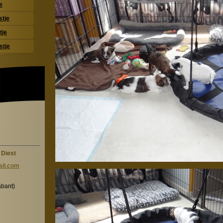
e
stje
tje
stje
 Diest
il.c
om
abant)