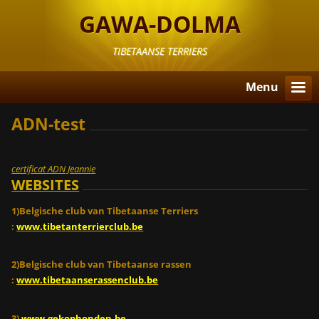
GAWA-DOLMA
TIBETAANSE TERRIERS
Menu
ADN-test
certificat ADN Jeannie
WEBSITES
1)Belgische club van Tibetaanse Terriers
:
www.tibetanterrierclub.be
2)Belgische club van Tibetaanse rassen
:
www.tibetaanserassenclub.be
3)
www.gekophonden.be