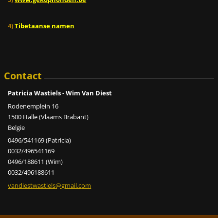
4)
Tibetaanse namen
Contact
Patricia Wastiels - Wim Van Diest
Rodenemplein 16
1500 Halle (Vlaams Brabant)
Belgie
0496/541169 (Patricia)
0032/496541169
0496/188611 (Wim)
0032/496188611
vandiest
wastiels
@gmail.c
om