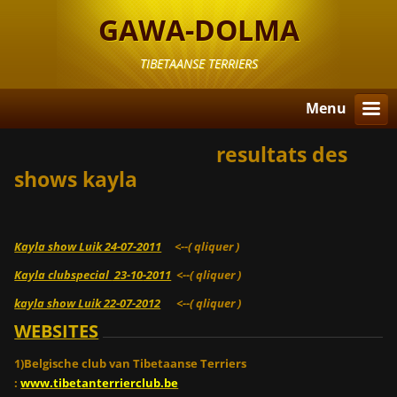
GAWA-DOLMA
TIBETAANSE TERRIERS
Menu
resultats des
shows kayla
Kayla show Luik 24-07-2011
<--( qliquer )
Kayla clubspecial
23-10
-2011
<--( qliquer )
kayla show Luik 22-07-2012
<--( qliquer )
WEBSITES
1)Belgische club van Tibetaanse Terriers
:
www.tibetanterrierclub.be