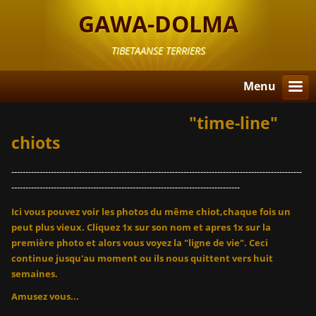
GAWA-DOLMA
TIBETAANSE TERRIERS
Menu
"time-line"
chiots
-------------------------------------------------------------------------------------------------------
---------------------------------------------------------------------------------
Ici vous pouvez voir les photos du même chiot,chaque fois un
peut plus vieux. Cliquez 1x sur son nom et apres 1x sur la
première photo et alors vous voyez la "ligne de vie". Ceci
continue jusqu'au moment ou ils nous quittent vers huit
semaines.
Amusez vous...