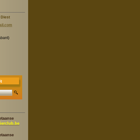
 Diest
il.c
om
abant)
R
etaanse
ierclub.be
etaanse