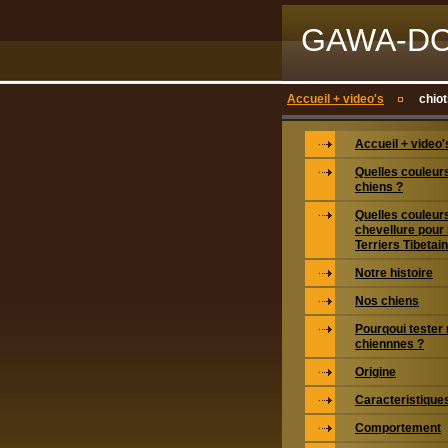
GAWA-D
Accueil + video's
chio
Accueil + video'
Quelles couleurs
chiens ?
Quelles couleur
chevellure pour 
Terriers Tibetai
Notre histoire
Nos chiens
Pourqoui tester
chiennnes ?
Origine
Caracteristiques
Comportement