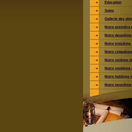
Education
Soins
Gallerie des pho
Notre première 
Notre deuxième
Notre troisième
Notre cinquième
Notre sixième n
Notre septième 
Notre huitième 
Notre neuvième