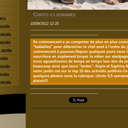
C
HIOTS 4,5 SEMAINES
to's
10/09/2012 12:25
nichée
-------------------------------------------------------------------------------------
 nichée
-----------------------------------------------------------
Ils commencent a se comperter de plus en plus comm
 nichée
"battailles" pour déterminer le chef sont à l'ordre du
 nichée
commencent à pousser.Depuis quelques jours nous l
nourriture en suplement (voyez le video sur startpag
ichée
nous agrandissons de temps en temps leur aire de jeu
beaucoup ainsi que leurs "tantes": Kayla et Saphira.A
nichée
notre jardin est sur le top 10 des activités préférés.Ce
nichée
quelques photos sous la rubrique: chiots 4,5 semai
plaisir!!!
 nichée
-------------------------------------------------------------------------------------
-----------------------------------------------------------