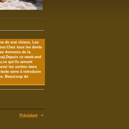
---------------------------------------
e de vrai chiens. Les
 jour.Chez tous les dents
es donnons de la
ina).Depuis ce week-end
,ce qui'ils aiment
ussi les sorties dans
 texte serre à introduire
nes. Beaucoup de
---------------------------------------
Précédent