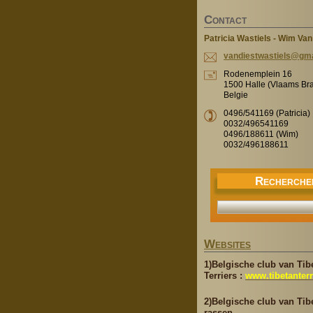
C
ONTACT
Patricia Wastiels - Wim Van
vandiest
wastiels
@gma
Rodenemplein 16
1500 Halle (Vlaams Br
Belgie
0496/541169 (Patricia)
0032/496541169
0496/188611 (Wim)
0032/496188611
R
ECHERCHE
W
EBSITES
1)Belgische club van Tib
Terriers :
www.tibetanterr
2)Belgische club van Tib
rassen