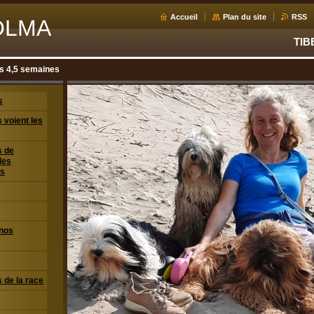
Accueil
Plan du site
RSS
OLMA
TIB
ts 4,5 semaines
s
 voient les
s de
les
ns
 nos
 de la race